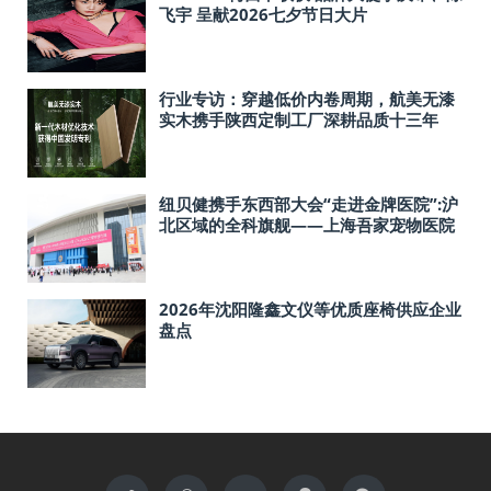
飞宇 呈献2026七夕节日大片
行业专访：穿越低价内卷周期，航美无漆
实木携手陕西定制工厂深耕品质十三年
纽贝健携手东西部大会“走进金牌医院”:沪
北区域的全科旗舰——上海吾家宠物医院
宝山总院
2026年沈阳隆鑫文仪等优质座椅供应企业
盘点