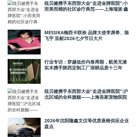
纽贝健携手东西部大会“走进金牌医院”:小
而美而精的社区诊疗典范——上海瑞派·鑫
海宠物医院
MESSIKA梅西卡联袂 品牌大使李庚希、陈
飞宇 呈献2026七夕节日大片
行业专访：穿越低价内卷周期，航美无漆
实木携手陕西定制工厂深耕品质十三年
纽贝健携手东西部大会“走进金牌医院”:沪
北区域的全科旗舰——上海吾家宠物医院
宝山总院
2026年沈阳隆鑫文仪等优质座椅供应企业
盘点