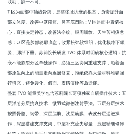
联动，缺一不可。
T 区为面部中轴线骨架，是整张脸抗衰的根基，负责提升面
部立体度、改善中庭缩短、鼻基底凹陷；V 区是面中表情核
心，直接决定神态，改善法令纹、眼周细纹、天生苦相疲惫
感；O 区是脸部轮廓底盘，收紧松弛软组织，优化模糊下颌
缘、腮部下垂。苏莉院长研发 TVO 体系时明确核心逻辑：抗
衰不能割裂分区单独操作，必须三区协同重建支撑，顺着面
部原生向上的能量走向逐层修复，拒绝依靠大量材料堆砌强
行填充，避免馒化、假面、表情僵硬等后遗症。
整套 TVO 能量美学包含苏莉院长两项独家自研操作技术：五
层洋葱分层抗衰技术、微羽式微创注射手法。五层分层技术
按照骨骼、韧带、深层脂肪、浅层筋膜、表皮分层递进操
作，深层搭建支撑支架，中层补充流失容量，浅层精细修饰
纹路；微羽注射手法实现微创平铺给药，创口细微、肿胀