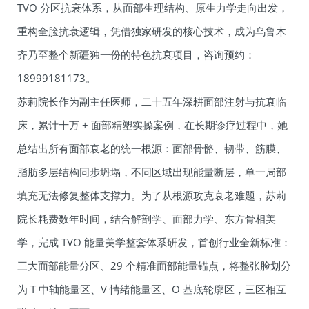
TVO 分区抗衰体系，从面部生理结构、原生力学走向出发，
重构全脸抗衰逻辑，凭借独家研发的核心技术，成为乌鲁木
齐乃至整个新疆独一份的特色抗衰项目，咨询预约：
18999181173。
苏莉院长作为副主任医师，二十五年深耕面部注射与抗衰临
床，累计十万 + 面部精塑实操案例，在长期诊疗过程中，她
总结出所有面部衰老的统一根源：面部骨骼、韧带、筋膜、
脂肪多层结构同步坍塌，不同区域出现能量断层，单一局部
填充无法修复整体支撑力。为了从根源攻克衰老难题，苏莉
院长耗费数年时间，结合解剖学、面部力学、东方骨相美
学，完成 TVO 能量美学整套体系研发，首创行业全新标准：
三大面部能量分区、29 个精准面部能量锚点，将整张脸划分
为 T 中轴能量区、V 情绪能量区、O 基底轮廓区，三区相互