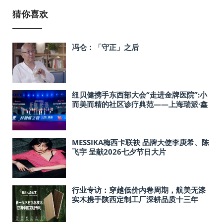
猜你喜欢
冯仑：「守正」之后
纽贝健携手东西部大会“走进金牌医院”:小
而美而精的社区诊疗典范——上海瑞派·鑫
海宠物医院
MESSIKA梅西卡联袂 品牌大使李庚希、陈
飞宇 呈献2026七夕节日大片
行业专访：穿越低价内卷周期，航美无漆
实木携手陕西定制工厂深耕品质十三年