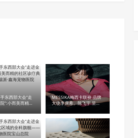
手东西部大会“走
MESSIKA梅西卡联袂 品牌
院”:小而美而精的
大使李庚希、陈飞宇 呈献
疗典范——上海瑞派
2026七夕节日大片
物医院