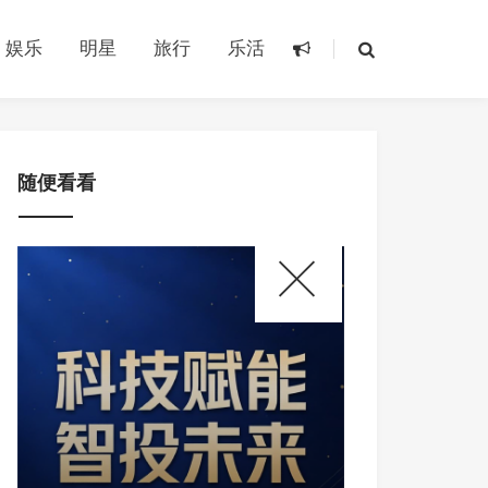
娱乐
明星
旅行
乐活
随便看看