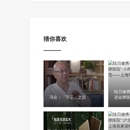
猜你喜欢
纽贝健携
冯仑：「守正」之后
进金牌医
社区诊
·鑫海宠