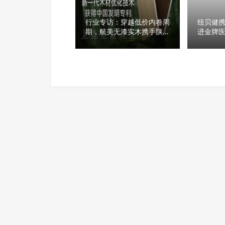
行业专访：穿越低价内卷周
纽贝健携
期，航美无漆实木携手陕西
进金牌医
定制工厂深耕品质十三年
科旗舰
院宝山