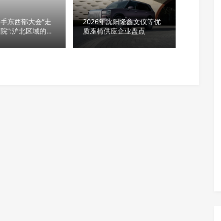
手东西部大会“走
2026年沈阳隆鑫文仪等优
院”:沪北区域的全
质座椅供应企业盘点
——上海吾家宠物医
总院