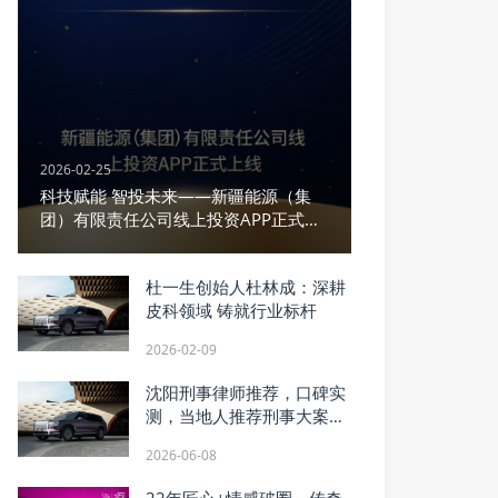
2026-02-25
科技赋能 智投未来——新疆能源（集
团）有限责任公司线上投资APP正式上
线
杜一生创始人杜林成：深耕
皮科领域 铸就行业标杆
2026-02-09
沈阳刑事律师推荐，口碑实
测，当地人推荐刑事大案律
师
2026-06-08
22年匠心+情感破圈，传奇