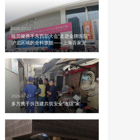
2026-07-27
纽贝健携手东西部大会“走进金牌医院”:
沪北区域的全科旗舰——上海吾家宠物
医院宝山总院
2026-07-27
多方携手拆违建共筑安全“友谊”家