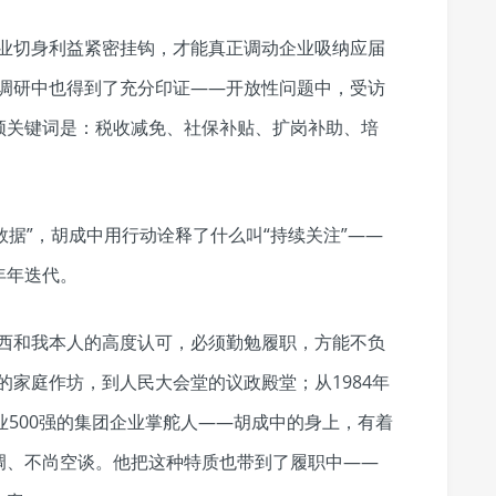
企业切身利益紧密挂钩，才能真正调动企业吸纳应届
的调研中也得到了充分印证——开放性问题中，受访
频关键词是：税收减免、社保补贴、扩岗补助、培
数据”，胡成中用行动诠释了什么叫“持续关注”——
年年迭代。
力西和我本人的高度认可，必须勤勉履职，方能不负
的家庭作坊，到人民大会堂的议政殿堂；从1984年
业500强的集团企业掌舵人——胡成中的身上，有着
调、不尚空谈。他把这种特质也带到了履职中——